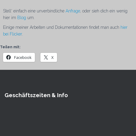
Stell‘ einfach eine unverbindliche
Anfrage
, oder sieh dich ein wenig
hier im
Blog
um.
Einige meiner Arbeiten und Dokumentationen findet man auch
hier
bei Flicker
.
Teilen mit:
Facebook
X
Geschäftszeiten & Info