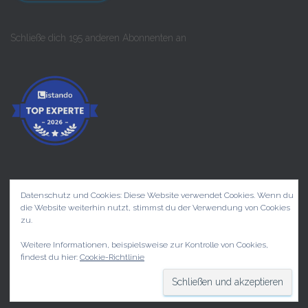
Schließe dich 195 anderen Abonnenten an
Datenschutz und Cookies: Diese Website verwendet Cookies. Wenn du
die Website weiterhin nutzt, stimmst du der Verwendung von Cookies
START
PRIVATKUNDEN
KONZERTE
zu.
Weitere Informationen, beispielsweise zur Kontrolle von Cookies,
UNTERNEHMEN
KONTAKT
findest du hier:
Cookie-Richtlinie
Hestia | Entwickelt von
ThemeIsle