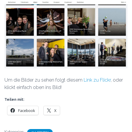
Um die Bilder zu sehen folgt diesem
Link zu Flickr
, oder
klickt einfach oben ins Bild!
Teilen mit:
Facebook
X
Kategorien: