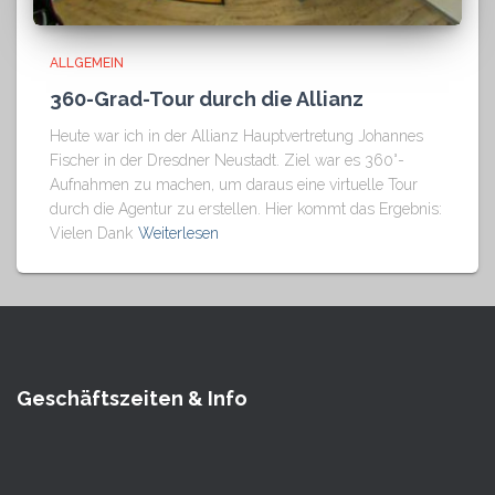
ALLGEMEIN
360-Grad-Tour durch die Allianz
Heute war ich in der Allianz Hauptvertretung Johannes
Fischer in der Dresdner Neustadt. Ziel war es 360°-
Aufnahmen zu machen, um daraus eine virtuelle Tour
durch die Agentur zu erstellen. Hier kommt das Ergebnis:
Vielen Dank
Weiterlesen
Geschäftszeiten & Info