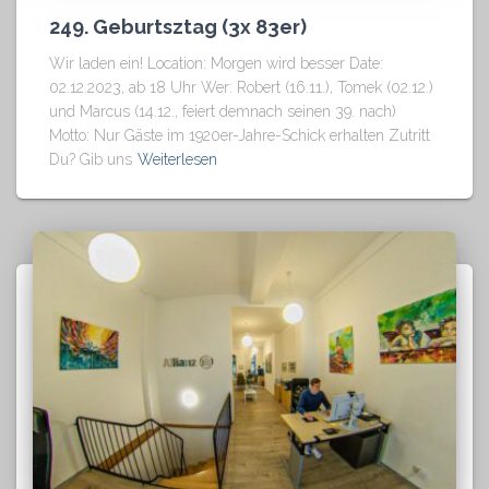
249. Geburtsztag (3x 83er)
Wir laden ein! Location: Morgen wird besser Date:
02.12.2023, ab 18 Uhr Wer: Robert (16.11.), Tomek (02.12.)
und Marcus (14.12., feiert demnach seinen 39. nach)
Motto: Nur Gäste im 1920er-Jahre-Schick erhalten Zutritt
Du? Gib uns
Weiterlesen