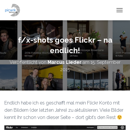
NAVIG
f/x-shots goes Flickr – na
endlich!
Veröffentlicht von
Marcus Lieder
am
15. September
2015
Endlich habe ich es geschafft mal mein Flickr Konto mit
den Bildern (der letzten Jahre) zu aktulisieren. Viele Bilder
kennt ihr schon von dieser Seite – dort gibt’s den Rest