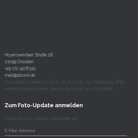
Hoyerswerdaer Straße 28,
01099 Dresden
+49 172 4576315
mail@picwrk.de
Grundlegend stehe ich Euch von 9-21 Uhr zur Verfügung. Bitte
vereinbart jedoch einen Termin, da ich viel vor Ort arbeite
Zum Foto-Update anmelden
Melde Dich für unseren Newsletter an!
E
-