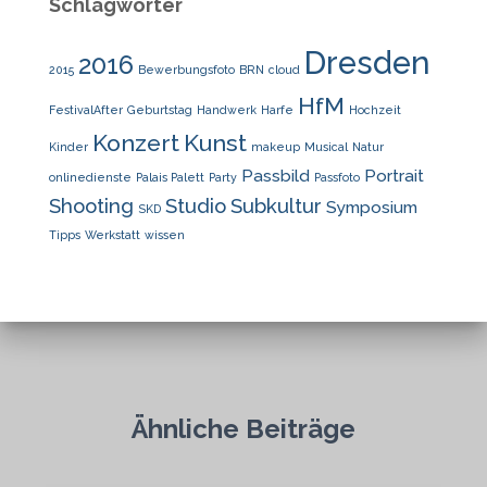
Schlagwörter
Dresden
2016
2015
Bewerbungsfoto
BRN
cloud
HfM
FestivalAfter
Geburtstag
Handwerk
Harfe
Hochzeit
Konzert
Kunst
Kinder
makeup
Musical
Natur
Passbild
Portrait
onlinedienste
Palais Palett
Party
Passfoto
Shooting
Studio
Subkultur
Symposium
SKD
Tipps
Werkstatt
wissen
Ähnliche Beiträge