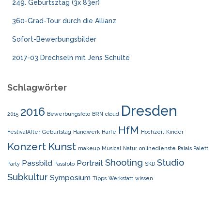
249. Geburtsztag (3x 83er)
360-Grad-Tour durch die Allianz
Sofort-Bewerbungsbilder
2017-03 Drechseln mit Jens Schulte
Schlagwörter
Dresden
2016
2015
Bewerbungsfoto
BRN
cloud
HfM
FestivalAfter
Geburtstag
Handwerk
Harfe
Hochzeit
Kinder
Konzert
Kunst
makeup
Musical
Natur
onlinedienste
Palais Palett
Shooting
Studio
Passbild
Portrait
Party
Passfoto
SKD
Subkultur
Symposium
Tipps
Werkstatt
wissen