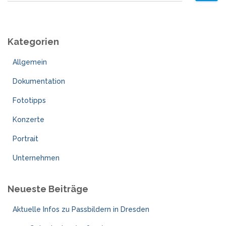
c
h
e
Kategorien
n
n
Allgemein
a
c
Dokumentation
h
:
Fototipps
Konzerte
Portrait
Unternehmen
Neueste Beiträge
Aktuelle Infos zu Passbildern in Dresden