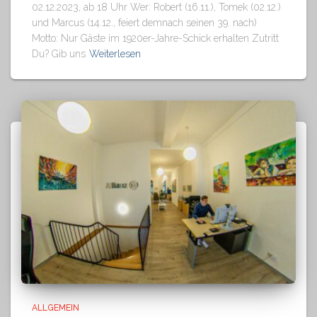
02.12.2023, ab 18 Uhr Wer: Robert (16.11.), Tomek (02.12.)
und Marcus (14.12., feiert demnach seinen 39. nach)
Motto: Nur Gäste im 1920er-Jahre-Schick erhalten Zutritt
Du? Gib uns
Weiterlesen
ALLGEMEIN