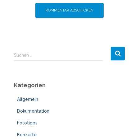
S
Suchen …
u
c
h
e
Kategorien
n
n
Allgemein
a
c
Dokumentation
h
:
Fototipps
Konzerte