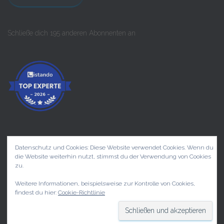
l
-
A
Schließe dich 195 anderen Abonnenten an
d
r
e
s
s
e
Datenschutz und Cookies: Diese Website verwendet Cookies. Wenn du
die Website weiterhin nutzt, stimmst du der Verwendung von Cookies
START
PRIVATKUNDEN
KONZERTE
zu.
Weitere Informationen, beispielsweise zur Kontrolle von Cookies,
UNTERNEHMEN
KONTAKT
findest du hier:
Cookie-Richtlinie
Hestia | Entwickelt von
ThemeIsle