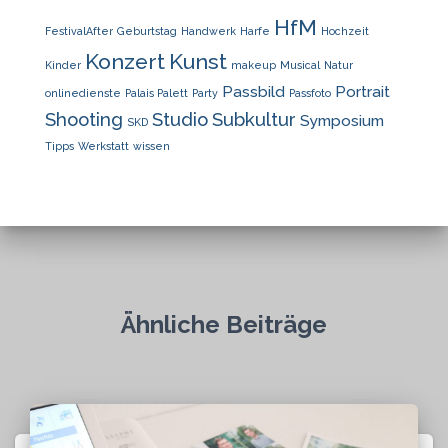
HfM
FestivalAfter
Geburtstag
Handwerk
Harfe
Hochzeit
Konzert
Kunst
Kinder
makeup
Musical
Natur
Passbild
Portrait
onlinedienste
Palais Palett
Party
Passfoto
Shooting
Studio
Subkultur
Symposium
SKD
Tipps
Werkstatt
wissen
Ähnliche Beiträge