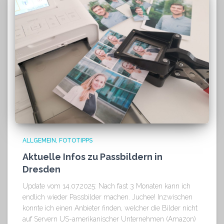
ALLGEMEIN
FOTOTIPPS
Aktuelle Infos zu Passbildern in
Dresden
Update vom 14.07.2025: Nach fast 3 Monaten kann ich
endlich wieder Passbilder machen. Juchee! Inzwischen
konnte ich einen Anbieter finden, welcher die Bilder nicht
auf Servern US-amerikanischer Unternehmen (Amazon)