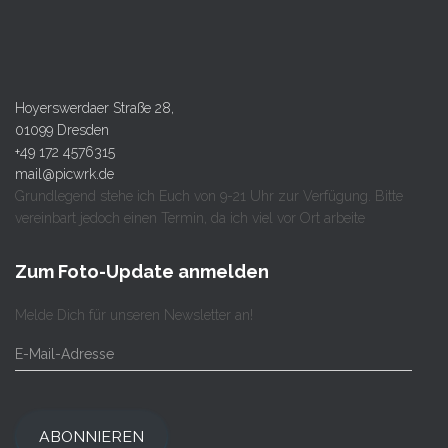
Hoyerswerdaer Straße 28,
01099 Dresden
+49 172 4576315
mail@picwrk.de
Grundlegend stehe ich Euch von 9-21 Uhr zur Verfügung. Bitte
vereinbart jedoch einen Termin, da ich viel vor Ort arbeite
Zum Foto-Update anmelden
Melde Dich für unseren Newsletter an!
E
-
M
a
i
ABONNIEREN