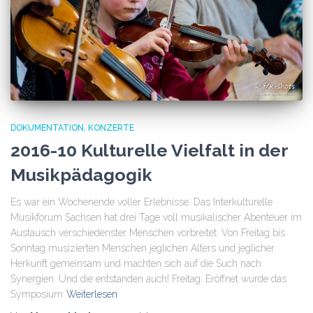
DOKUMENTATION
KONZERTE
2016-10 Kulturelle Vielfalt in der
Musikpädagogik
Es war ein Wochenende voller Erlebnisse. Das Interkulturelle
Musikforum Sachsen hat drei Tage voll musikalischer Abenteuer im
Austausch verschiedenster Menschen vorbreitet. Von Freitag bis
Sonntag musizierten Menschen jeglichen Alters und jeglicher
Herkunft gemeinsam und machten sich auf die Such nach
Synergien. Und die entstanden auch! Freitag: Eröffnet wurde das
Symposium
Weiterlesen