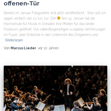
offenen-Tür
Bereits im Januar Fotografiert, erst jetzt veröffentlicht… Was soll ich
sagen, einfach viel zu tun zur Zeit
Am 14. Januar hat die
Hochschule für Musik in Dresden ihre Pforten für das breite
Publikum geöffnet. Von rattenfängerartigen a capella Verführungen
im Foyer, über Einblicke in den Unterricht des Dirigierens und
Weiterlesen
Von
Marcus Lieder
, vor
10 Jahren