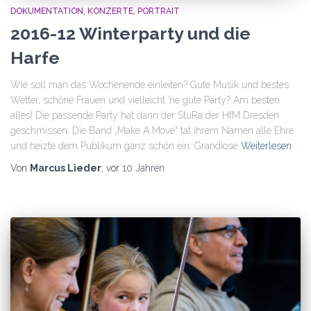
DOKUMENTATION
KONZERTE
PORTRAIT
2016-12 Winterparty und die
Harfe
Wie soll man das Wochenende einleiten? Gute Musik und bestes
Wetter, schöne Frauen und vielleicht ’ne gute Party? Am besten
alles! Die passende Party hat dann der StuRa der HfM Dresden
geschmissen. Die Band „Make A Move“ tat ihrem Namen alle Ehre
und heizte dem Publikum ganz schön ein. Grandiose
Weiterlesen
Von
Marcus Lieder
, vor
10 Jahren