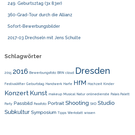
249. Geburtsztag (3x 83er)
360-Grad-Tour durch die Allianz
Sofort-Bewerbungsbilder
2017-03 Drechseln mit Jens Schulte
Schlagwörter
Dresden
2016
2015
Bewerbungsfoto
BRN
cloud
HfM
FestivalAfter
Geburtstag
Handwerk
Harfe
Hochzeit
Kinder
Konzert
Kunst
makeup
Musical
Natur
onlinedienste
Palais Palett
Shooting
Studio
Passbild
Portrait
Party
Passfoto
SKD
Subkultur
Symposium
Tipps
Werkstatt
wissen