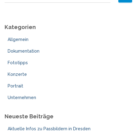
u
c
h
e
Kategorien
n
n
Allgemein
a
c
Dokumentation
h
:
Fototipps
Konzerte
Portrait
Unternehmen
Neueste Beiträge
Aktuelle Infos zu Passbildern in Dresden