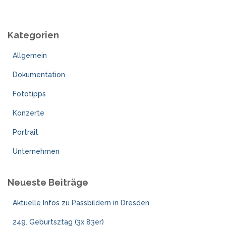
c
h
e
Kategorien
n
n
Allgemein
a
c
Dokumentation
h
:
Fototipps
Konzerte
Portrait
Unternehmen
Neueste Beiträge
Aktuelle Infos zu Passbildern in Dresden
249. Geburtsztag (3x 83er)