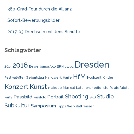
360-Grad-Tour durch die Allianz
Sofort-Bewerbungsbilder
2017-03 Drechseln mit Jens Schulte
Schlagwörter
Dresden
2016
2015
Bewerbungsfoto
BRN
cloud
HfM
FestivalAfter
Geburtstag
Handwerk
Harfe
Hochzeit
Kinder
Konzert
Kunst
makeup
Musical
Natur
onlinedienste
Palais Palett
Shooting
Studio
Passbild
Portrait
Party
Passfoto
SKD
Subkultur
Symposium
Tipps
Werkstatt
wissen