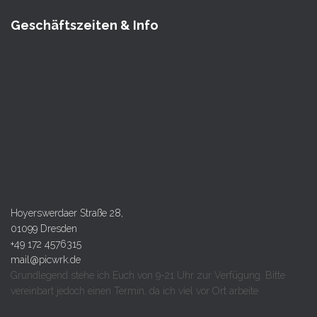
Geschäftszeiten & Info
Hoyerswerdaer Straße 28,
01099 Dresden
+49 172 4576315
mail@picwrk.de
Grundlegend stehe ich Euch von 9-21 Uhr zur Verfügung. Bitte
vereinbart jedoch einen Termin, da ich viel vor Ort arbeite