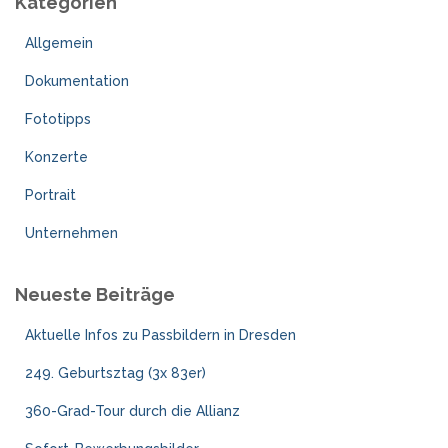
Kategorien
n
n
Allgemein
a
c
Dokumentation
h
:
Fototipps
Konzerte
Portrait
Unternehmen
Neueste Beiträge
Aktuelle Infos zu Passbildern in Dresden
249. Geburtsztag (3x 83er)
360-Grad-Tour durch die Allianz