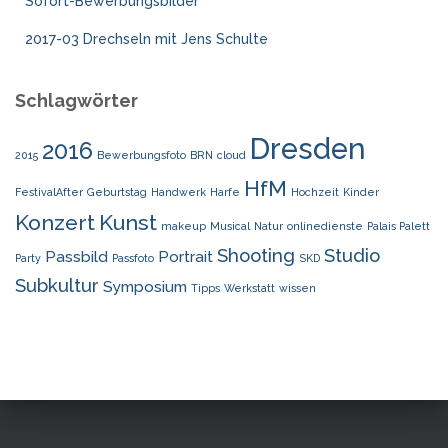
Sofort-Bewerbungsbilder
2017-03 Drechseln mit Jens Schulte
Schlagwörter
Dresden
2016
2015
Bewerbungsfoto
BRN
cloud
HfM
FestivalAfter
Geburtstag
Handwerk
Harfe
Hochzeit
Kinder
Konzert
Kunst
makeup
Musical
Natur
onlinedienste
Palais Palett
Shooting
Studio
Passbild
Portrait
Party
Passfoto
SKD
Subkultur
Symposium
Tipps
Werkstatt
wissen