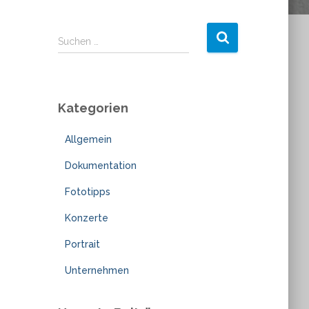
S
Suchen …
u
c
h
e
Kategorien
n
n
Allgemein
a
c
Dokumentation
h
:
Fototipps
Konzerte
Portrait
Unternehmen