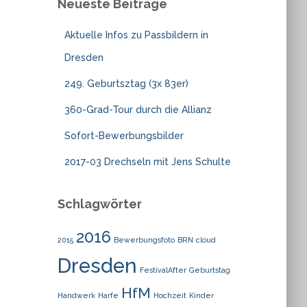
Neueste Beiträge
Aktuelle Infos zu Passbildern in
Dresden
249. Geburtsztag (3x 83er)
360-Grad-Tour durch die Allianz
Sofort-Bewerbungsbilder
2017-03 Drechseln mit Jens Schulte
Schlagwörter
2016
2015
Bewerbungsfoto
BRN
cloud
Dresden
FestivalAfter
Geburtstag
HfM
Handwerk
Harfe
Hochzeit
Kinder