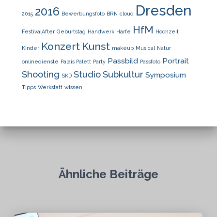
Dresden
2016
2015
Bewerbungsfoto
BRN
cloud
HfM
FestivalAfter
Geburtstag
Handwerk
Harfe
Hochzeit
Konzert
Kunst
Kinder
makeup
Musical
Natur
Passbild
Portrait
onlinedienste
Palais Palett
Party
Passfoto
Shooting
Studio
Subkultur
Symposium
SKD
Tipps
Werkstatt
wissen
Ähnliche Beiträge