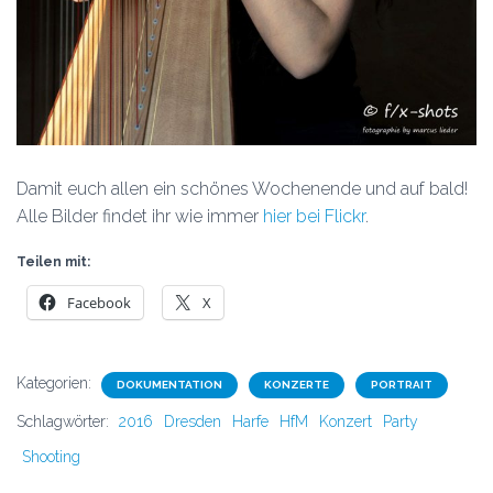
Damit euch allen ein schönes Wochenende und auf bald!
Alle Bilder findet ihr wie immer
hier bei Flickr
.
Teilen mit:
Facebook
X
Kategorien:
DOKUMENTATION
KONZERTE
PORTRAIT
Schlagwörter:
2016
Dresden
Harfe
HfM
Konzert
Party
Shooting