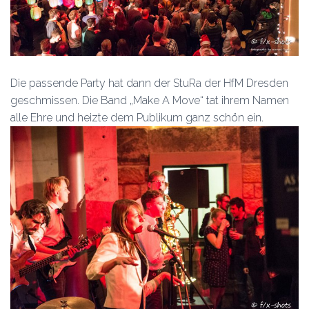
Die passende Party hat dann der StuRa der HfM Dresden
geschmissen. Die Band „Make A Move“ tat ihrem Namen
alle Ehre und heizte dem Publikum ganz schön ein.