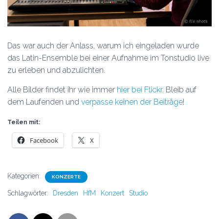
Das war auch der Anlass, warum ich eingeladen wurde
das Latin-Ensemble bei einer Aufnahme im Tonstudio live
zu erleben und abzulichten.
Alle Bilder findet ihr wie immer
hier bei Flickr
. Bleib auf
dem Laufenden und
verpasse keinen der Beiträge
!
Teilen mit:
Facebook
X
Kategorien:
KONZERTE
Schlagwörter:
Dresden
HfM
Konzert
Studio