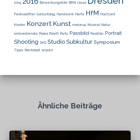
Dresden
2016
2015
Bewerbungsfoto
BRN
cloud
HfM
FestivalAfter
Geburtstag
Handwerk
Harfe
Hochzeit
Konzert
Kunst
Kinder
makeup
Musical
Natur
Passbild
Portrait
onlinedienste
Palais Palett
Party
Passfoto
Shooting
Studio
Subkultur
Symposium
SKD
Tipps
Werkstatt
wissen
Ähnliche Beiträge