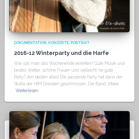
DOKUMENTATION
KONZERTE
PORTRAIT
2016-12 Winterparty und die Harfe
Wie soll man das Wochenende einleiten? Gute Musik und
bestes Wetter, schöne Frauen und vielleicht ’ne gute
Party? Am besten alles! Die passende Party hat dann der
StuRa der HfM Dresden geschmissen. Die Band „Make
Weiterlesen