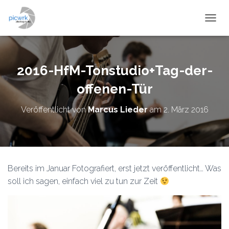
NAVIG
2016-HfM-Tonstudio+Tag-der-
offenen-Tür
Veröffentlicht von
Marcus Lieder
am
2. März 2016
Bereits im Januar Fotografiert, erst jetzt veröffentlicht… Was
soll ich sagen, einfach viel zu tun zur Zeit