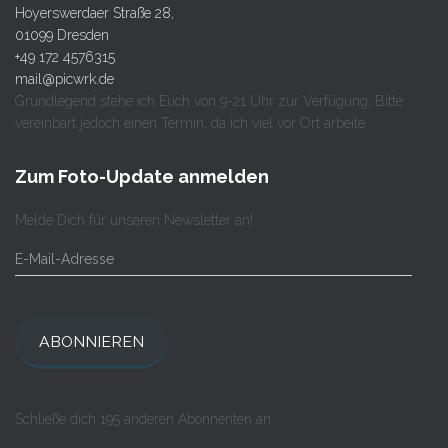
Hoyerswerdaer Straße 28,
01099 Dresden
+49 172 4576315
mail@picwrk.de
Grundlegend stehe ich Euch von 9-21 Uhr zur Verfügung. Bitte
vereinbart jedoch einen Termin, da ich viel vor Ort arbeite
Zum Foto-Update anmelden
Melde Dich für unseren Newsletter an!
E
-
M
a
i
ABONNIEREN
l
-
A
Schließe dich 195 anderen Abonnenten an
d