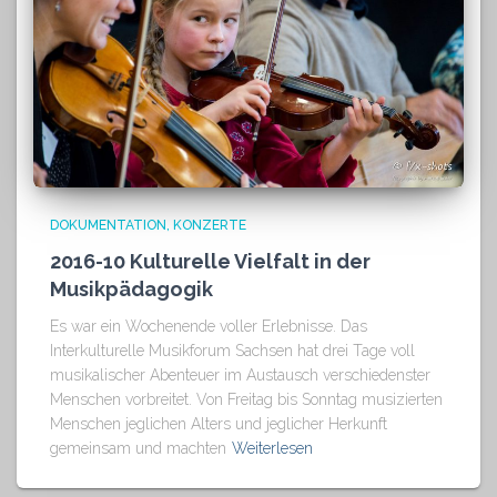
DOKUMENTATION
KONZERTE
2016-10 Kulturelle Vielfalt in der
Musikpädagogik
Es war ein Wochenende voller Erlebnisse. Das
Interkulturelle Musikforum Sachsen hat drei Tage voll
musikalischer Abenteuer im Austausch verschiedenster
Menschen vorbreitet. Von Freitag bis Sonntag musizierten
Menschen jeglichen Alters und jeglicher Herkunft
gemeinsam und machten
Weiterlesen